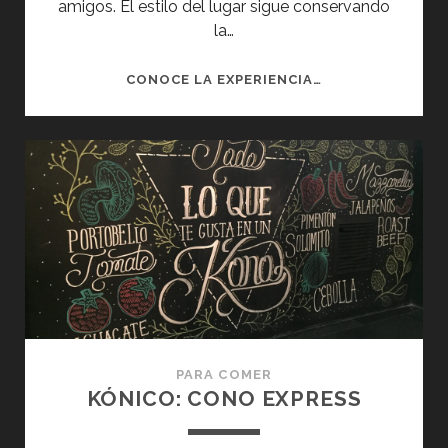
amigos. El estilo del lugar sigue conservando
la…
MERCADO
CONOCE LA EXPERIENCIA…
DEL
RÍO:
SABORES,
SENSACIONES
Y
AMIGOS
PARA COMER
KÓNICO: CONO EXPRESS