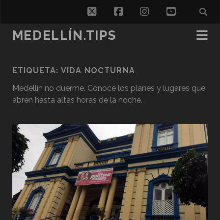
twitter
facebook
instagram
youtube
MEDELLÍN.TIPS
ETIQUETA:
VIDA NOCTURNA
Medellín no duerme. Conoce los planes y lugares que
abren hasta altas horas de la noche.