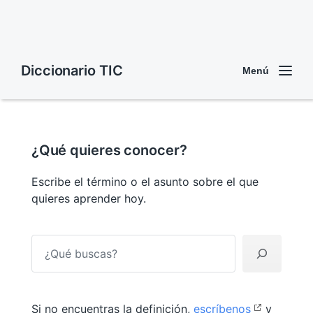
Diccionario TIC
Menú
¿Qué quieres conocer?
Escribe el término o el asunto sobre el que
quieres aprender hoy.
B
u
s
c
a
r
Si no encuentras la definición,
escríbenos
y