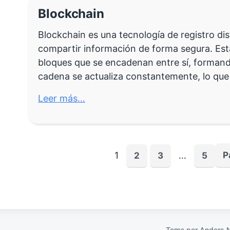
Blockchain
Blockchain es una tecnología de registro di
compartir información de forma segura. Es
bloques que se encadenan entre sí, forman
cadena se actualiza constantemente, lo qu
Leer más…
1
…
P
2
3
5
Tema por
Anders 