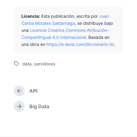
Licencia:
Esta publicación, escrita por
Juan
Carlos Morales Saldarriaga
, se distribuye bajo
una
Licencia Creative Commons Atribución-
CompartirIgual 4.0 Internacional
. Basada en
una obra en
https://e-lexia.com/diccionario-tic
.
data
,
servidores
E
t
i
q
API
u
E
e
n
t
t
Big Data
E
r
a
n
a
d
t
d
o
r
a
c
a
a