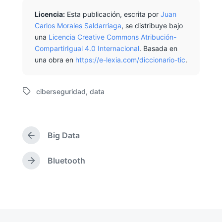
Licencia:
Esta publicación, escrita por
Juan
Carlos Morales Saldarriaga
, se distribuye bajo
una
Licencia Creative Commons Atribución-
CompartirIgual 4.0 Internacional
. Basada en
una obra en
https://e-lexia.com/diccionario-tic
.
ciberseguridad
,
data
E
t
i
q
Big Data
u
E
e
n
t
t
Bluetooth
E
r
a
n
a
d
t
d
o
r
a
c
a
a
o
d
n
n