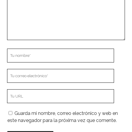
Tu
nombre
Tu
correo
electrónico
URL
de
tu
Guarda mi nombre, correo electrónico y web en
sitio
este navegador para la próxima vez que comente.
web