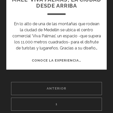
DESDE ARRIBA
En lo alto de una de las montañas que rodean
la ciudad de Medellín se ubica el centro
comercial ‘Viva Palmas’, un espacio -que supera
los 11.000 metros cuadrados- para el disfrute
de turistas y lugareños. Gracias a su diseño…
MALL
CONOCE LA EXPERIENCIA…
‘VIVA
PALMAS’,
LA
PAGINACIÓN
CIUDAD
ANTERIOR
DESDE
DE
ARRIBA
ENTRADAS
1