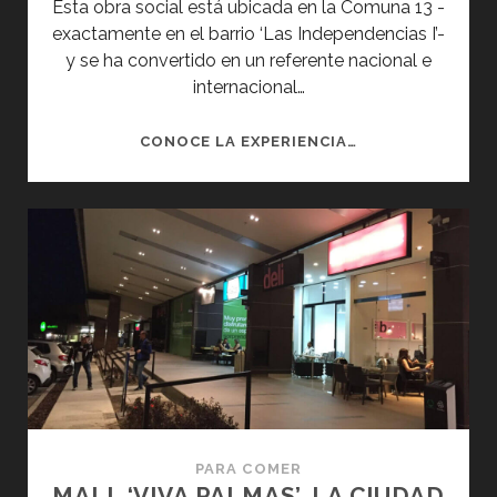
Esta obra social está ubicada en la Comuna 13 -
exactamente en el barrio ‘Las Independencias I’-
y se ha convertido en un referente nacional e
internacional…
ESCALERAS
CONOCE LA EXPERIENCIA…
ELÉCTRICAS
DE
LA
13
PARA COMER
MALL ‘VIVA PALMAS’, LA CIUDAD