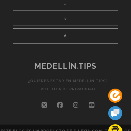
…
5
6
MEDELLÍN.TIPS
¿QUIERES ESTAR EN MEDELLIN.TIPS?
POLÍTICA DE PRIVACIDAD
twitter
facebook
instagram
youtube
ESTE BLOG ES UN PRODUCTO DE
E-LEXIA.COM
. TODOS LOS