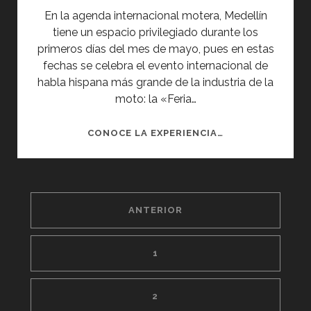
En la agenda internacional motera, Medellín
tiene un espacio privilegiado durante los
primeros días del mes de mayo, pues en estas
fechas se celebra el evento internacional de
habla hispana más grande de la industria de la
moto: la «Feria…
FERIA
CONOCE LA EXPERIENCIA…
DE
LAS
2
PAGINACIÓN
RUEDAS
ANTERIOR
DE
ENTRADAS
1
2