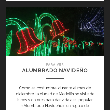
ARTESANAL
PARA VER
ALUMBRADO NAVIDEÑO
Como es costumbre, durante el mes de
diciembre, la ciudad de Medellín se viste de
luces y colores para dar vida a su popular
«Alumbrado Navideño», un regalo de