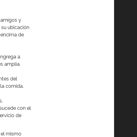
s amigos y
 su ubicación
r encima de
congrega a
es amplia.
ntes del
la comida.
s.
sucede con el
ervicio de