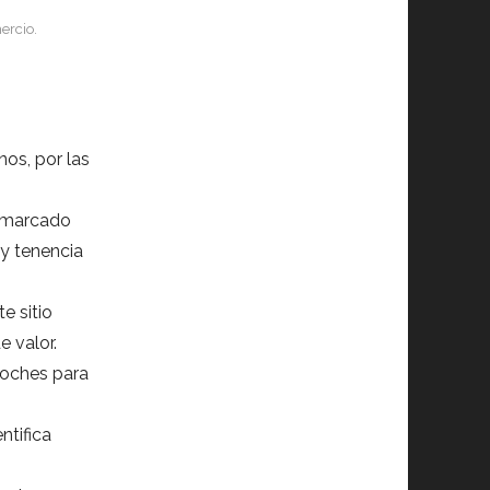
ercio.
os, por las
á marcado
 y tenencia
e sitio
 valor.
 coches para
ntifica