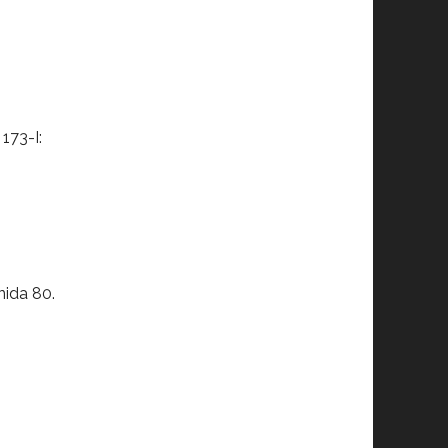
173-I:
nida 80.