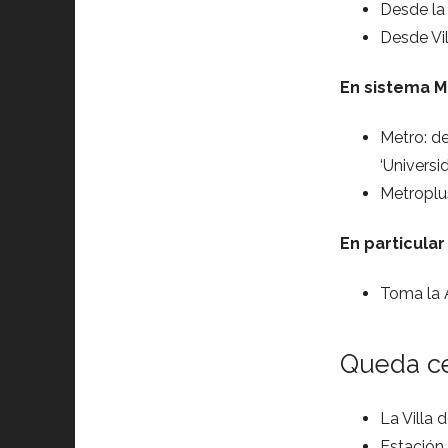
Desde la 
Desde Vill
En sistema M
Metro: de
‘Universi
Metroplus
En particular
Toma la A
Queda c
La Villa 
Estación