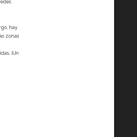
 redes
o
rgo, hay
las zonas
idas. ¡Un