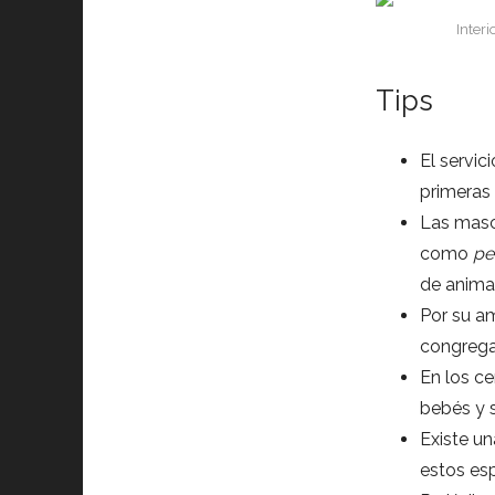
Inter
Tips
El servic
primeras 
Las masc
como
pe
de anima
Por su am
congrega 
En los ce
bebés y s
Existe u
estos esp