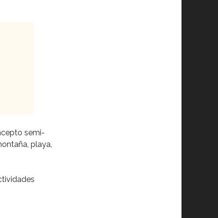
oncepto semi-
montaña, playa,
ctividades