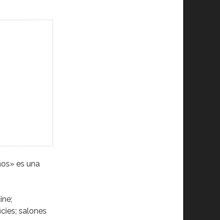
inos» es una
ine;
cies; salones