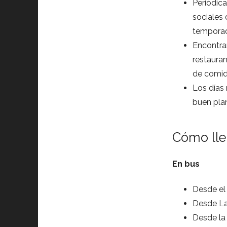
Periódica
sociales
tempora
Encontrar
restauran
de comida
Los días 
buen pla
Cómo lle
En bus
Desde el 
Desde La A
Desde la 