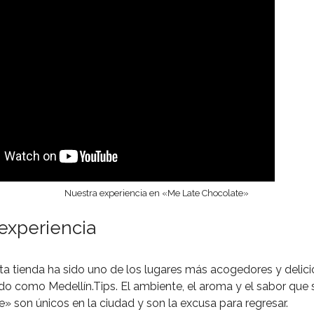
Nuestra experiencia en «Me Late Chocolate»
experiencia
sta tienda ha sido uno de los lugares más acogedores y delic
 como Medellín.Tips. El ambiente, el aroma y el sabor que 
» son únicos en la ciudad y son la excusa para regresar.