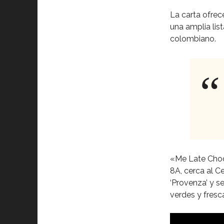
La carta ofrece
una amplia lis
colombiano.
«Me Late Choco
8A, cerca al C
‘Provenza’ y s
verdes y fresca