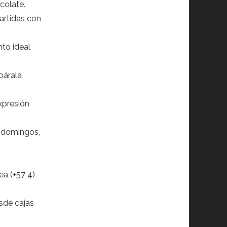
colate.
artidas con
nto ideal
párala
xpresión
y domingos,
ea (+57 4)
sde cajas