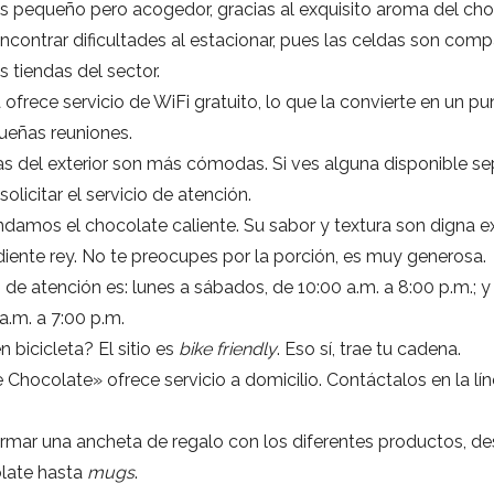
es pequeño pero acogedor, gracias al exquisito aroma del cho
contrar dificultades al estacionar, pues las celdas son comp
 tiendas del sector.
 ofrece servicio de WiFi gratuito, lo que la convierte en un pu
ueñas reuniones.
s del exterior son más cómodas. Si ves alguna disponible se
solicitar el servicio de atención.
amos el chocolate caliente. Su sabor y textura son digna e
diente rey. No te preocupes por la porción, es muy generosa.
o de atención es: lunes a sábados, de 10:00 a.m. a 8:00 p.m.; 
.a.m. a 7:00 p.m.
n bicicleta? El sitio es
bike friendly
. Eso sí, trae tu cadena.
Chocolate» ofrece servicio a domicilio. Contáctalos en la lín
.
rmar una ancheta de regalo con los diferentes productos, de
late hasta
mugs
.