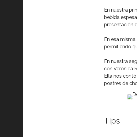
En nuestra pri
bebida espesa,
presentación d
En esa misma v
permitiendo qu
En nuestra se
con Verónica R
Ella nos cont
postres de cho
Tips