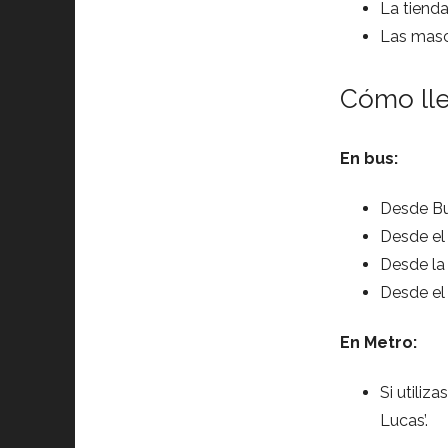
La tienda
Las masc
Cómo ll
En bus:
Desde Bul
Desde el 
Desde la 
Desde el 
En Metro:
Si utiliz
Lucas’.