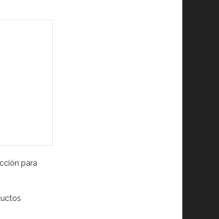
ección para
ductos