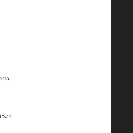
oma’.
I ‘San