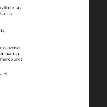
caliente. Una
dar. La
da,
de conversar
stronómica.
ecomendó unos