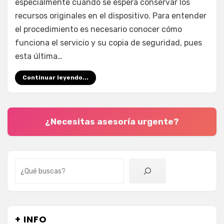
y
especialmente cuando se espera conservar los
videos
recursos originales en el dispositivo. Para entender
de
el procedimiento es necesario conocer cómo
Google
funciona el servicio y su copia de seguridad, pues
Photos
esta última…
Continuar leyendo...
¿Necesitas asesoría urgente?
Buscar
+ INFO