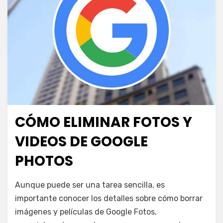
CÓMO ELIMINAR FOTOS Y
Publicada
junio 23, 2024
Escuela Google
el
VIDEOS DE GOOGLE
PHOTOS
en
por
Deja un comentario
juancadotcom
Aunque puede ser una tarea sencilla, es
Cómo
importante conocer los detalles sobre cómo borrar
eliminar
imágenes y películas de Google Fotos,
fotos