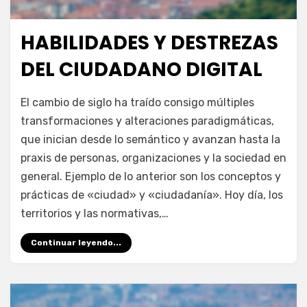
HABILIDADES Y DESTREZAS
Publicada
julio 10, 2024
Escuela de las TIC
el
DEL CIUDADANO DIGITAL
en
por
Deja un comentario
juancadotcom
El cambio de siglo ha traído consigo múltiples
Habilidades
transformaciones y alteraciones paradigmáticas,
y
que inician desde lo semántico y avanzan hasta la
destrezas
del
praxis de personas, organizaciones y la sociedad en
ciudadano
general. Ejemplo de lo anterior son los conceptos y
digital
prácticas de «ciudad» y «ciudadanía». Hoy día, los
territorios y las normativas,…
Continuar leyendo...