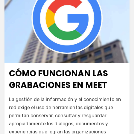
CÓMO FUNCIONAN LAS
Publicada
junio 17, 2025
Escuela de las TIC
el
GRABACIONES EN MEET
en
por
Deja un comentario
juancadotcom
La gestión de la información y el conocimiento en
Cómo
red exige el uso de herramientas digitales que
funcionan
permitan conservar, consultar y resguardar
las
grabaciones
apropiadamente los diálogos, documentos y
en
experiencias que logran las organizaciones