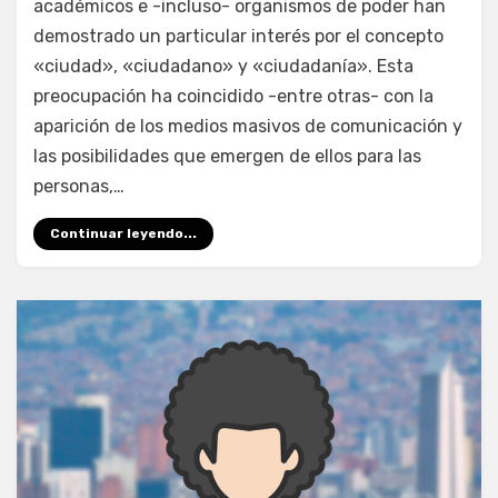
académicos e -incluso- organismos de poder han
en
demostrado un particular interés por el concepto
la
sociedad
«ciudad», «ciudadano» y «ciudadanía». Esta
de
preocupación ha coincidido -entre otras- con la
la
aparición de los medios masivos de comunicación y
información
las posibilidades que emergen de ellos para las
personas,…
Continuar leyendo...