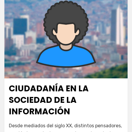
CIUDADANÍA EN LA
Publicada
julio 9, 2024
Escuela de las TIC
el
SOCIEDAD DE LA
INFORMACIÓN
en
por
Deja un comentario
juancadotcom
Desde mediados del siglo XX, distintos pensadores,
Ciudadanía