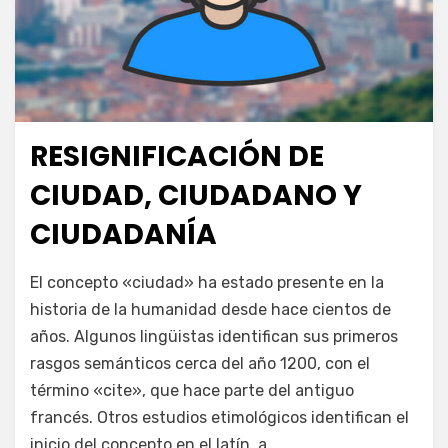
RESIGNIFICACIÓN DE
Publicada
julio 8, 2024
Escuela de las TIC
el
CIUDAD, CIUDADANO Y
CIUDADANÍA
en
por
Deja un comentario
juancadotcom
El concepto «ciudad» ha estado presente en la
Resignificación
historia de la humanidad desde hace cientos de
de
años. Algunos lingüistas identifican sus primeros
ciudad,
ciudadano
rasgos semánticos cerca del año 1200, con el
y
término «cite», que hace parte del antiguo
ciudadanía
francés. Otros estudios etimológicos identifican el
inicio del concepto en el latín, a…