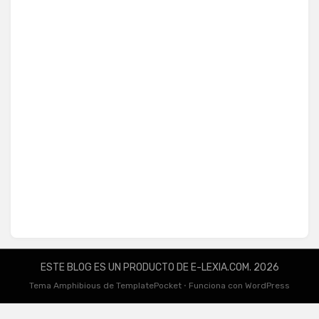
ESTE BLOG ES UN PRODUCTO DE E-LEXIA.COM. 2026
Tema Amphibious de
TemplatePocket
⋅
Funciona con
WordPress