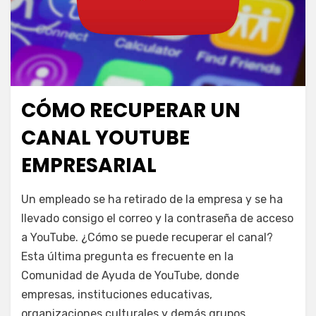
CÓMO RECUPERAR UN
Publicada
julio 15, 2024
Escuela YouTube
el
CANAL YOUTUBE
EMPRESARIAL
en
por
Deja un comentario
juancadotcom
Un empleado se ha retirado de la empresa y se ha
Cómo
llevado consigo el correo y la contraseña de acceso
recuperar
a YouTube. ¿Cómo se puede recuperar el canal?
un
canal
Esta última pregunta es frecuente en la
YouTube
Comunidad de Ayuda de YouTube, donde
empresarial
empresas, instituciones educativas,
organizaciones culturales y demás grupos