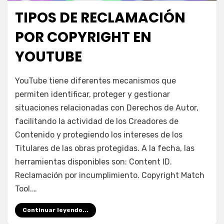
TIPOS DE RECLAMACIÓN
Publicada
agosto 1, 2024
Escuela YouTube
el
POR COPYRIGHT EN
YOUTUBE
en
por
Deja un comentario
juancadotcom
YouTube tiene diferentes mecanismos que
Tipos
permiten identificar, proteger y gestionar
de
situaciones relacionadas con Derechos de Autor,
reclamación
por
facilitando la actividad de los Creadores de
copyright
Contenido y protegiendo los intereses de los
en
Titulares de las obras protegidas. A la fecha, las
YouTube
herramientas disponibles son: Content ID.
Reclamación por incumplimiento. Copyright Match
Tool.…
Continuar leyendo...