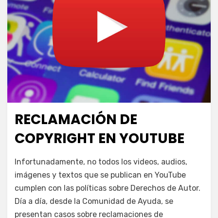
RECLAMACIÓN DE
Publicada
agosto 2, 2024
Escuela YouTube
el
COPYRIGHT EN YOUTUBE
en
por
Deja un comentario
juancadotcom
Infortunadamente, no todos los videos, audios,
Reclamación
imágenes y textos que se publican en YouTube
de
cumplen con las políticas sobre Derechos de Autor.
copyright
en
Día a día, desde la Comunidad de Ayuda, se
YouTube
presentan casos sobre reclamaciones de