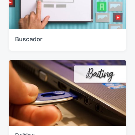
e
:
Buscador