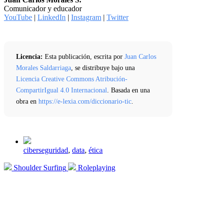
Comunicador y educador
YouTube
|
LinkedIn
|
Instagram
|
Twitter
Licencia:
Esta publicación, escrita por
Juan Carlos
Morales Saldarriaga
, se distribuye bajo una
Licencia Creative Commons Atribución-
CompartirIgual 4.0 Internacional
. Basada en una
obra en
https://e-lexia.com/diccionario-tic
.
Etiquetado
ciberseguridad
,
data
,
ética
con
Entrada
Entrada
Shoulder Surfing
Roleplaying
anterior:
siguiente: