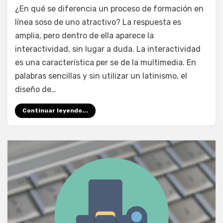
en
por
6 comentarios
juancadotcom
¿En qué se diferencia un proceso de formación en
Niveles
línea soso de uno atractivo? La respuesta es
de
amplia, pero dentro de ella aparece la
interactividad
en
interactividad, sin lugar a duda. La interactividad
el
es una característica per se de la multimedia. En
e-
palabras sencillas y sin utilizar un latinismo, el
Learning
diseño de…
Continuar leyendo...