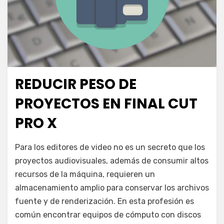
REDUCIR PESO DE
Publicada
noviembre 25, 2020
Escuela de Producción
el
PROYECTOS EN FINAL CUT
PRO X
en
por
Deja un comentario
juancadotcom
Para los editores de video no es un secreto que los
Reducir
proyectos audiovisuales, además de consumir altos
peso
recursos de la máquina, requieren un
de
proyectos
almacenamiento amplio para conservar los archivos
en
fuente y de renderización. En esta profesión es
Final
común encontrar equipos de cómputo con discos
Cut