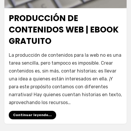
PRODUCCIÓN DE
Publicada
abril 9, 2021
Escuela de Producción
el
CONTENIDOS WEB | EBOOK
GRATUITO
en
por
4 comentarios
juancadotcom
La producción de contenidos para la web no es una
Producción
tarea sencilla, pero tampoco es imposible. Crear
de
contenidos es, sin más, contar historias; es llevar
contenidos
web
una idea a quienes están interesados en ella. ¡Y
|
para este propósito contamos con diferentes
eBook
narrativas! Hay quienes cuentan historias en texto,
gratuito
aprovechando los recursos…
Continuar leyendo...