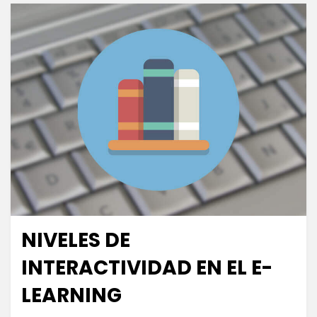
NIVELES DE
Publicada
marzo 9, 2021
Escuela de Educación
el
INTERACTIVIDAD EN EL E-
LEARNING