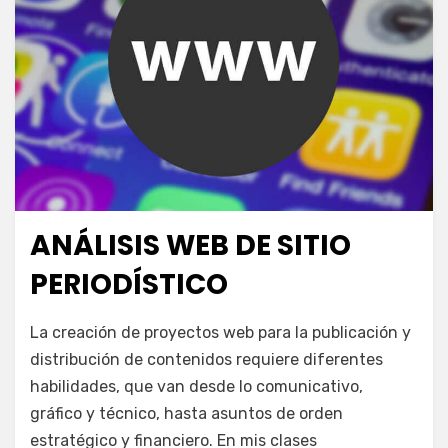
ANÁLISIS WEB DE SITIO
Publicada
enero 20, 2022
Escuela de Producción
el
PERIODÍSTICO
en
por
Deja un comentario
juancadotcom
La creación de proyectos web para la publicación y
Análisis
distribución de contenidos requiere diferentes
web
habilidades, que van desde lo comunicativo,
de
sitio
gráfico y técnico, hasta asuntos de orden
periodístico
estratégico y financiero. En mis clases