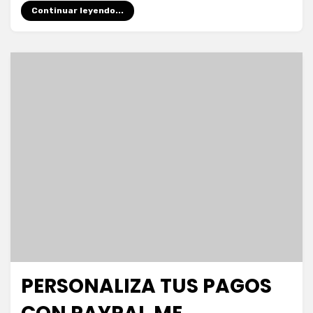
Continuar leyendo...
PERSONALIZA TUS PAGOS
Publicada
noviembre 4, 2020
Escuela de Marketing
el