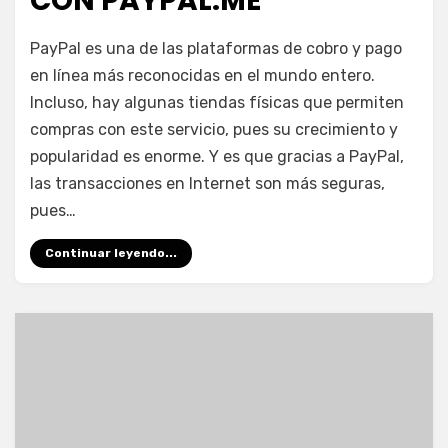
CON PAYPAL.ME
en
por
Deja un comentario
juancadotcom
PayPal es una de las plataformas de cobro y pago
Personaliza
en línea más reconocidas en el mundo entero.
tus
Incluso, hay algunas tiendas físicas que permiten
pagos
con
compras con este servicio, pues su crecimiento y
Paypal.me
popularidad es enorme. Y es que gracias a PayPal,
las transacciones en Internet son más seguras,
pues…
Continuar leyendo...