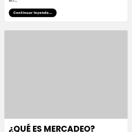
en…
Continuar leyendo...
¿QUÉ ES MERCADEO?
Publicada
febrero 16, 2020
Escuela de Marketing