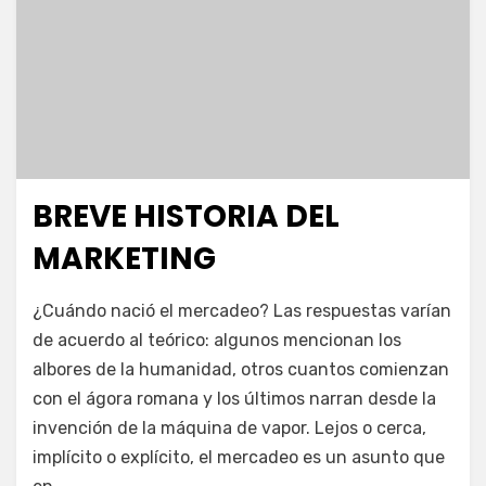
BREVE HISTORIA DEL
Publicada
febrero 22, 2020
Escuela de Marketing
el
MARKETING
en
por
Deja un comentario
juancadotcom
¿Cuándo nació el mercadeo? Las respuestas varían
Breve
de acuerdo al teórico: algunos mencionan los
historia
albores de la humanidad, otros cuantos comienzan
del
marketing
con el ágora romana y los últimos narran desde la
invención de la máquina de vapor. Lejos o cerca,
implícito o explícito, el mercadeo es un asunto que