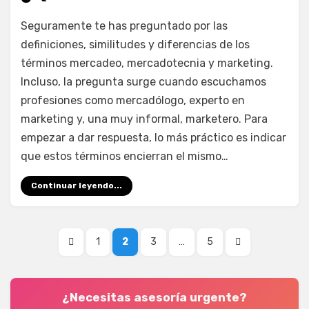
el
en
por
Deja un comentario
juancadotcom
Seguramente te has preguntado por las
¿Qué
definiciones, similitudes y diferencias de los
es
términos mercadeo, mercadotecnia y marketing.
mercadeo?
Incluso, la pregunta surge cuando escuchamos
profesiones como mercadólogo, experto en
marketing y, una muy informal, marketero. Para
empezar a dar respuesta, lo más práctico es indicar
que estos términos encierran el mismo…
Continuar leyendo...
Paginación
PÁGINA
PÁGINA
PÁGINA
PÁGINA
PÁGINA
PÁGINA
1
2
3
…
5
de
ANTERIOR
SIGUIENTE
entradas
¿Necesitas asesoría urgente?