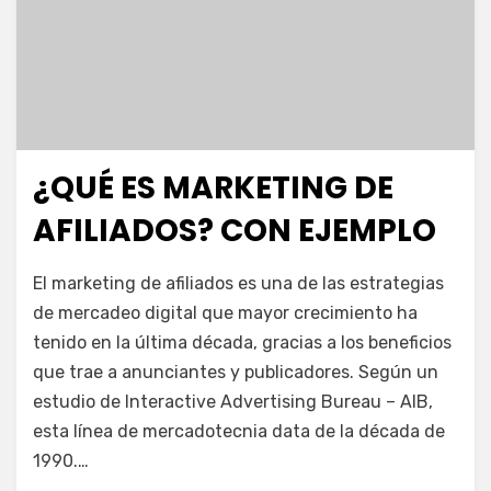
¿QUÉ ES MARKETING DE
Publicada
febrero 11, 2021
Escuela de Marketing
el
AFILIADOS? CON EJEMPLO
en
por
2 comentarios
juancadotcom
El marketing de afiliados es una de las estrategias
¿Qué
de mercadeo digital que mayor crecimiento ha
es
tenido en la última década, gracias a los beneficios
marketing
de
que trae a anunciantes y publicadores. Según un
afiliados?
estudio de Interactive Advertising Bureau – AIB,
Con
esta línea de mercadotecnia data de la década de
ejemplo
1990.…