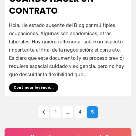
el
CONTRATO
en
por
Deja un comentario
juancadotcom
Hola. He estado ausente del Blog por múltiples
Cuándo
ocupaciones. Algunas son académicas, otras
hacer
laborales. Hoy quiero reflexionar sobre un aspecto
un
contrato
importante al final de la negociación: el contrato.
Es claro que este documento (y su proceso previo)
requiere especial cuidado y exigencia, pero no hay
que descuidar la flexibilidad que…
Continuar leyendo...
Paginación
PÁGINA
PÁGINA
PÁGINA
PÁGINA
1
…
4
5
de
ANTERIOR
entradas