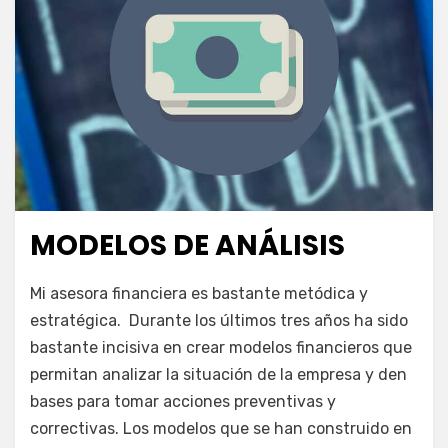
MODELOS DE ANÁLISIS
Publicada
junio 3, 2009
Escuela de la Empresa
el
en
por
Deja un comentario
juancadotcom
Mi asesora financiera es bastante metódica y
Modelos
estratégica. Durante los últimos tres años ha sido
de
bastante incisiva en crear modelos financieros que
análisis
permitan analizar la situación de la empresa y den
bases para tomar acciones preventivas y
correctivas. Los modelos que se han construido en