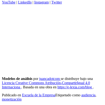
YouTube
|
LinkedIn
|
Instagram
|
Twitter
Modelos de análisis
por
juancadotcom
se distribuye bajo una
Licencia Creative Commons Atribución-CompartirIgual 4.0
Internaciona
. Basada en una obra en
https://e-lexia.com/blog
.
Publicado en
Escuela de la Empresa
Etiquetado como
audiencia
,
monetización