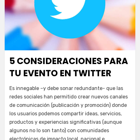
5 CONSIDERACIONES PARA
Publicada
septiembre 5, 2013
Escuela de Social Media
el
TU EVENTO EN TWITTER
en
por
Deja un comentario
juancadotcom
Es innegable –y debe sonar redundante- que las
5
redes sociales han permitido crear nuevos canales
consideraciones
de comunicación (publicación y promoción) donde
para
tu
los usuarios podemos compartir ideas, servicios,
evento
productos y experiencias significativas (aunque
en
algunos no lo son tanto) con comunidades
Twitter
electrónicas de impacto local, nacional e