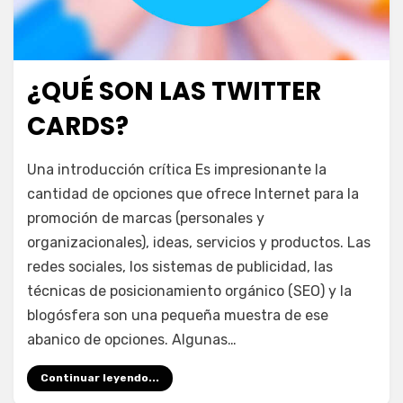
¿QUÉ SON LAS TWITTER
Publicada
junio 9, 2015
Escuela de Social Media
el
CARDS?
en
por
5 comentarios
juancadotcom
Una introducción crítica Es impresionante la
¿Qué
cantidad de opciones que ofrece Internet para la
son
promoción de marcas (personales y
las
Twitter
organizacionales), ideas, servicios y productos. Las
Cards?
redes sociales, los sistemas de publicidad, las
técnicas de posicionamiento orgánico (SEO) y la
blogósfera son una pequeña muestra de ese
abanico de opciones. Algunas…
Continuar leyendo...