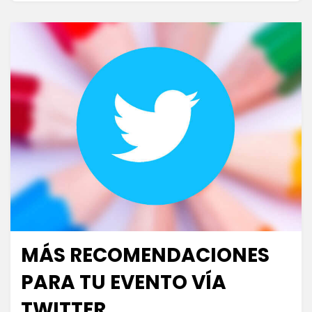
MÁS RECOMENDACIONES
Publicada
septiembre 15, 2013
Escuela de Social Media
el
PARA TU EVENTO VÍA
TWITTER