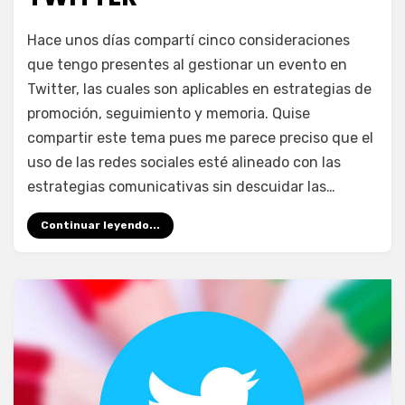
en
por
2 comentarios
juancadotcom
Hace unos días compartí cinco consideraciones
Más
que tengo presentes al gestionar un evento en
recomendaciones
Twitter, las cuales son aplicables en estrategias de
para
tu
promoción, seguimiento y memoria. Quise
evento
compartir este tema pues me parece preciso que el
vía
uso de las redes sociales esté alineado con las
Twitter
estrategias comunicativas sin descuidar las…
Continuar leyendo...