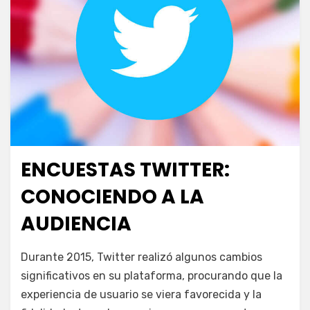
ENCUESTAS TWITTER:
Publicada
abril 7, 2016
Escuela de Social Media
el
CONOCIENDO A LA
AUDIENCIA
en
por
Deja un comentario
juancadotcom
Durante 2015, Twitter realizó algunos cambios
Encuestas
significativos en su plataforma, procurando que la
Twitter:
experiencia de usuario se viera favorecida y la
conociendo