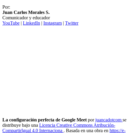
Por:
Juan Carlos Morales S.
Comunicador y educador
YouTube
|
LinkedIn
|
Instagram
|
Twitter
La configuración perfecta de Google Meet
por
juancadotcom
se
distribuye bajo una
Licencia Creative Commons Atribución-
CompartirIgual 4.0 Internaciona
. Basada en una obra en
https://e-