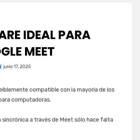
ARE IDEAL PARA
GLE MEET
ublicada
por
junio 17, 2025
juancadotcom
l
reíblemente compatible con la mayoría de los
s para computadoras.
sincrónica a través de Meet sólo hace falta