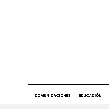
Saltar
al
contenido
COMUNICACIONES
EDUCACIÓN