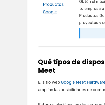
Obtén el máxi
tu empresa o
Productos Goo
proyectos y s
Qué tipos de dispos
Meet
El sitio web
Google Meet Hardwar
amplían las posibilidades de comuni
Estos se clasifican en dos categorí