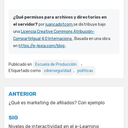
¿Qué permisos para archivos y directorios en
el servidor?
por
juancadotcom
se distribuye bajo
una
Licencia Creative Commons Atribución-
CompartirIgual 4.0 Internaciona
. Basada en una obra
en
https://e-lexia.com/blog
.
Publicado en
Escuela de Producción
Etiquetado como
ciberseguridad
,
políticas
Navegación
ANTERIOR
de
¿Qué es marketing de afiliados? Con ejemplo
entradas
SIG
Niveles de interactividad en el e-Learning