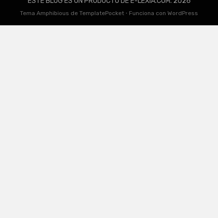
ESTE BLOG ES UN PRODUCTO DE E-LEXIA.COM. 2026
Tema Amphibious de
TemplatePocket
⋅
Funciona con
WordPress