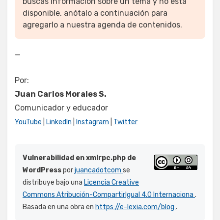
buscas información sobre un tema y no está
disponible, anótalo a continuación para
agregarlo a nuestra agenda de contenidos.
—
Por:
Juan Carlos Morales S.
Comunicador y educador
YouTube
|
LinkedIn
|
Instagram
|
Twitter
Vulnerabilidad en xmlrpc.php de
WordPress
por
juancadotcom
se
distribuye bajo una
Licencia Creative
Commons Atribución-CompartirIgual 4.0 Internaciona
.
Basada en una obra en
https://e-lexia.com/blog
.