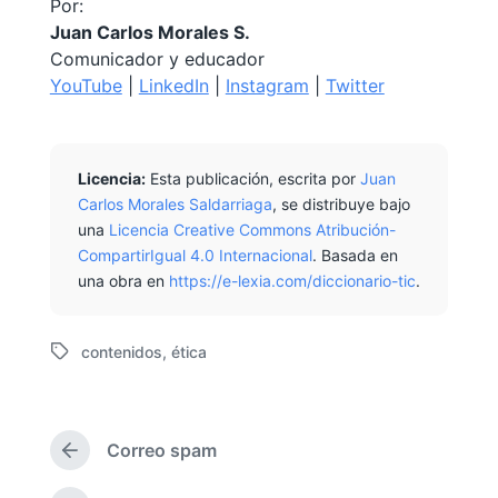
Por:
Juan Carlos Morales S.
Comunicador y educador
YouTube
|
LinkedIn
|
Instagram
|
Twitter
Licencia:
Esta publicación, escrita por
Juan
Carlos Morales Saldarriaga
, se distribuye bajo
una
Licencia Creative Commons Atribución-
CompartirIgual 4.0 Internacional
. Basada en
una obra en
https://e-lexia.com/diccionario-tic
.
contenidos
,
ética
E
t
i
q
Correo spam
u
E
e
n