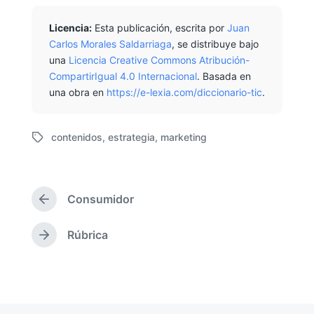
Licencia:
Esta publicación, escrita por
Juan
Carlos Morales Saldarriaga
, se distribuye bajo
una
Licencia Creative Commons Atribución-
CompartirIgual 4.0 Internacional
. Basada en
una obra en
https://e-lexia.com/diccionario-tic
.
contenidos
,
estrategia
,
marketing
E
t
i
q
Consumidor
u
E
e
n
t
t
Rúbrica
E
r
a
n
a
d
t
d
o
r
a
c
a
a
o
d