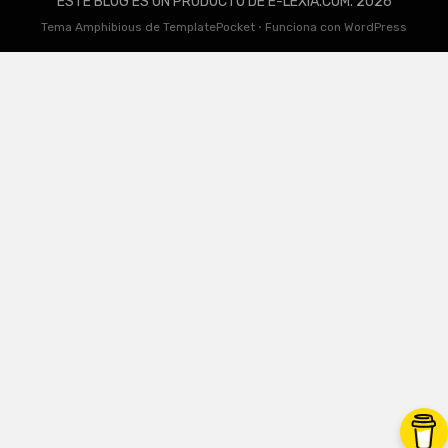
ESTE BLOG ES UN PRODUCTO DE E-LEXIA.COM. 2026
Tema Amphibious de
TemplatePocket
⋅
Funciona con
WordPress