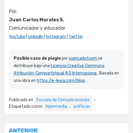
Por:
Juan Carlos Morales S.
Comunicador y educador
YouTube
|
LinkedIn
|
Instagram
|
Twitter
Posible caso de plagio
por
juancadotcom
se
distribuye bajo una
Licencia Creative Commons
Atribución-CompartirIgual 4.0 Internaciona
. Basada en
una obra en
https://e-lexia.com/blog
.
Publicado en
Escuela de Comunicaciones
Etiquetado como
hipermedia
,
políticas
Navegación
ANTERIOR