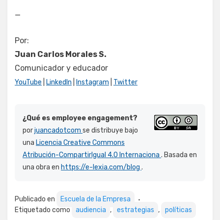
—
Por:
Juan Carlos Morales S.
Comunicador y educador
YouTube
|
LinkedIn
|
Instagram
|
Twitter
¿Qué es employee engagement?
por
juancadotcom
se distribuye bajo
una
Licencia Creative Commons
Atribución-CompartirIgual 4.0 Internaciona
. Basada en
una obra en
https://e-lexia.com/blog
.
Publicado en
Escuela de la Empresa
Etiquetado como
audiencia
,
estrategias
,
políticas