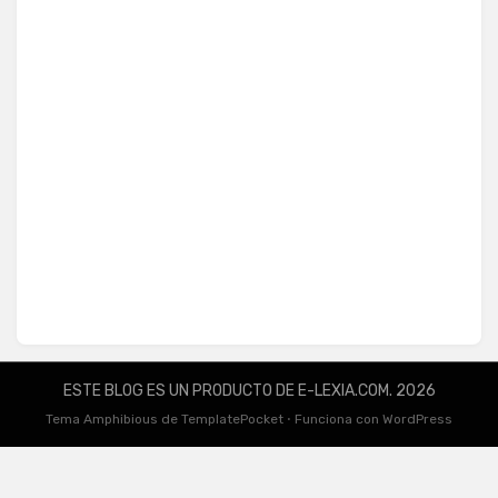
ESTE BLOG ES UN PRODUCTO DE E-LEXIA.COM. 2026
Tema Amphibious de
TemplatePocket
⋅
Funciona con
WordPress