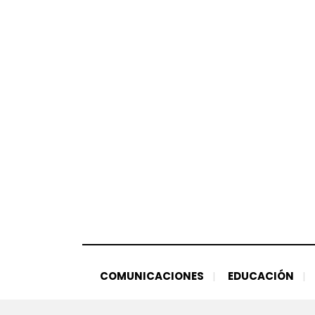
Saltar
al
contenido
COMUNICACIONES
EDUCACIÓN