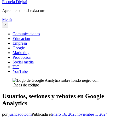
Escuela Digital
Aprende con e-Lexia.com
Menú
×
Comunicaciones
Educación
Empresa
Google
Marketing
Producción
Social media
TIC
YouTube
Usuarios, sesiones y rebotes en Google
Analytics
por
juancadotcom
Publicada el
enero 16, 2023
noviembre 1, 2024