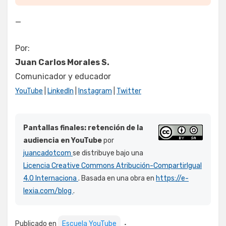
—
Por:
Juan Carlos Morales S.
Comunicador y educador
YouTube
|
LinkedIn
|
Instagram
|
Twitter
Pantallas finales: retención de la
audiencia en YouTube
por
juancadotcom
se distribuye bajo una
Licencia Creative Commons Atribución-CompartirIgual
4.0 Internaciona
. Basada en una obra en
https://e-
lexia.com/blog
.
Publicado en
Escuela YouTube