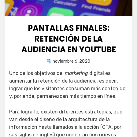
PANTALLAS FINALES:
RETENCIÓN DE LA
AUDIENCIA EN YOUTUBE
Publicada
por
noviembre 6, 2020
juancadotcom
el
Uno de los objetivos del
marketing
digital es
aumentar la retención de la audiencia, es decir,
lograr que los visitantes consuman más contenido
y, por ende, permanezcan más tiempo en línea.
Para lograrlo, existen diferentes estrategias, que
van desde el diseño de la arquitectura de la
información hasta llamados a la acción (CTA, por
sus siglas en inglés) que conectan con nuevos