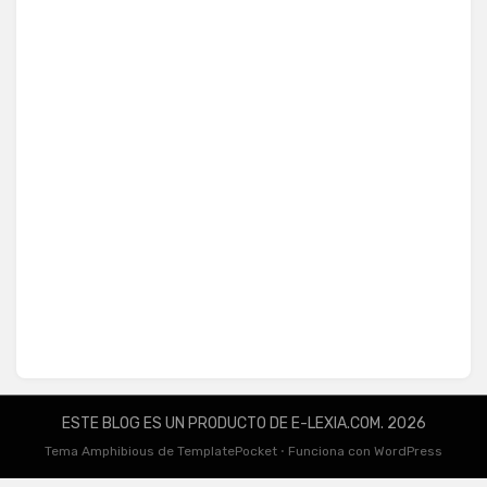
ESTE BLOG ES UN PRODUCTO DE E-LEXIA.COM. 2026
Tema Amphibious de
TemplatePocket
⋅
Funciona con
WordPress