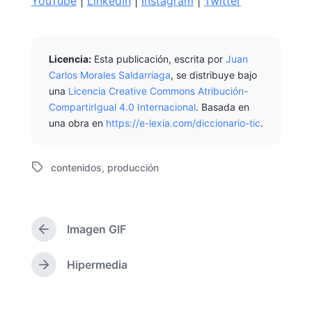
YouTube
|
LinkedIn
|
Instagram
|
Twitter
Licencia:
Esta publicación, escrita por
Juan
Carlos Morales Saldarriaga
, se distribuye bajo
una
Licencia Creative Commons Atribución-
CompartirIgual 4.0 Internacional
. Basada en
una obra en
https://e-lexia.com/diccionario-tic
.
contenidos
,
producción
E
t
i
q
Imagen GIF
u
E
e
n
t
t
Hipermedia
E
r
a
n
a
d
t
d
o