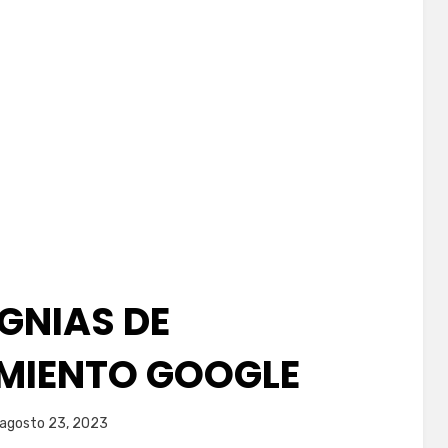
IGNIAS DE
MIENTO GOOGLE
blicada
por
agosto 23, 2023
juancadotcom