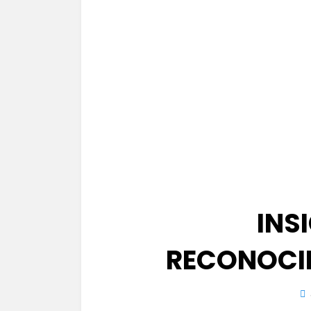
INS
RECONOCI
Pu
el