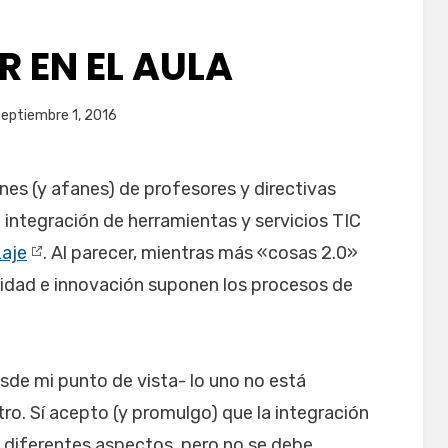
R EN EL AULA
licada
por
septiembre 1, 2016
juancadotcom
nes (y afanes) de profesores y directivas
 integración de herramientas y servicios TIC
zaje
. Al parecer, mientras más «cosas 2.0»
calidad e innovación suponen los procesos de
esde mi punto de vista- lo uno no está
ro. Sí acepto (y promulgo) que la integración
e diferentes aspectos, pero no se debe