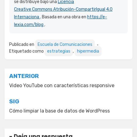
se distribuye bajo una
Licencia
Creative Commons Atribución-CompartirIgual 4.0
Internaciona
. Basada en una obra en
https://e-
lexia.com/blog
.
Publicado en
Escuela de Comunicaciones
Etiquetado como
estrategias
,
hipermedia
Navegación
ANTERIOR
de
Video YouTube con características responsive
entradas
SIG
Cómo limpiar la base de datos de WordPress
Deja una respuesta