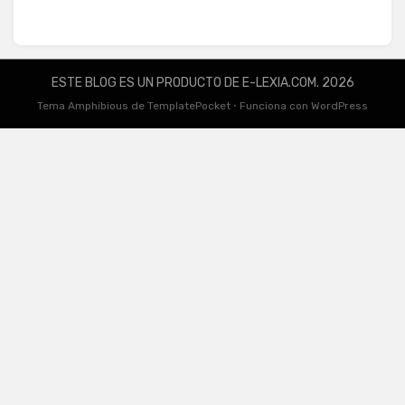
ESTE BLOG ES UN PRODUCTO DE E-LEXIA.COM. 2026
Tema Amphibious de
TemplatePocket
⋅
Funciona con
WordPress